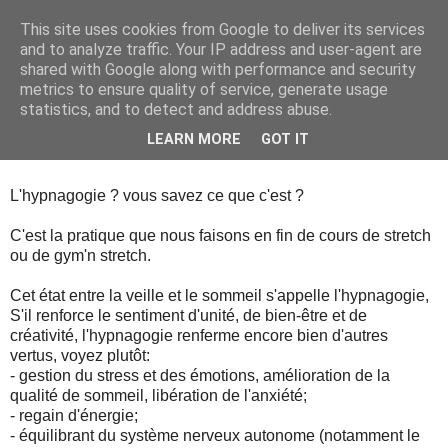
This site uses cookies from Google to deliver its services
Cours de Danse à Paris
and to analyze traffic. Your IP address and user-agent are
shared with Google along with performance and security
metrics to ensure quality of service, generate usage
statistics, and to detect and address abuse.
▼
LEARN MORE
GOT IT
30.5.17
L'hypnagogie ? vous savez ce que c'est ?
C'est la pratique que nous faisons en fin de cours de stretch
ou de gym'n stretch.
Cet état entre la veille et le sommeil s'appelle l'hypnagogie,
S'il renforce le sentiment d'unité, de bien-être et de
créativité, l'hypnagogie renferme encore bien d'autres
vertus, voyez plutôt:
- gestion du stress et des émotions, amélioration de la
qualité de sommeil, libération de l'anxiété;
- regain d'énergie;
- équilibrant du système nerveux autonome (notamment le