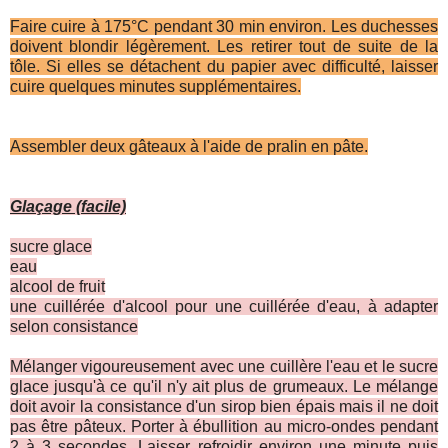
Faire cuire à 175°C pendant 30 min environ. Les duchesses
doivent blondir légèrement. Les retirer tout de suite de la
tôle. Si elles se détachent du papier avec difficulté, laisser
cuire quelques minutes supplémentaires.
Assembler deux gâteaux à l'aide de pralin en pâte.
Glaçage (facile)
sucre glace
eau
alcool de fruit
une cuillérée d'alcool pour une cuillérée d'eau, à adapter
selon consistance
Mélanger vigoureusement avec une cuillère l'eau et le sucre
glace jusqu'à ce qu'il n'y ait plus de grumeaux. Le mélange
doit avoir la consistance d'un sirop bien épais mais il ne doit
pas être pâteux. Porter à ébullition au micro-ondes pendant
2 à 3 secondes. Laisser refroidir environ une minute puis